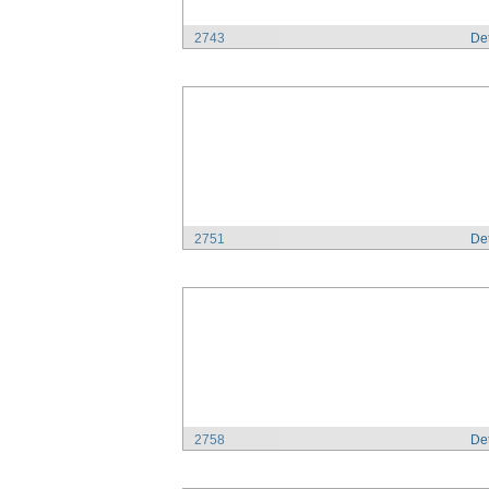
2743
Det
2751
Det
2758
Det