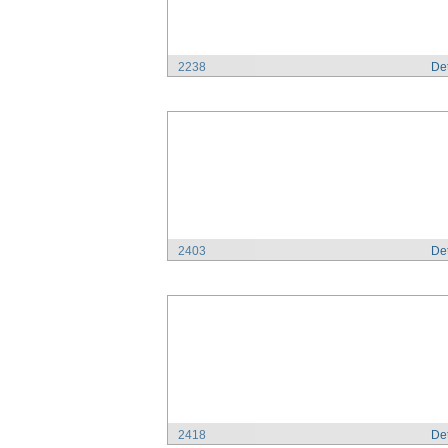
2238
Det
2403
Det
2418
Det