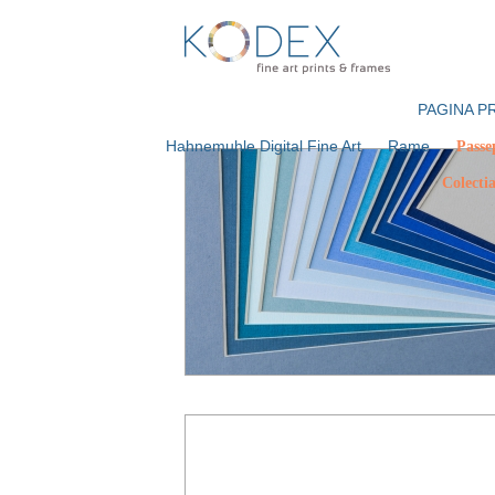
PAGINA P
Hahnemuhle Digital Fine Art
Rame
Passe
Colecti