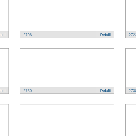
alii
2706
Detalii
272
alii
2730
Detalii
273