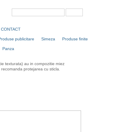
CONTACT
Produse publicitare
Simeza
Produse finite
Panza
rtie texturata) au in compozitie miez
e recomanda protejarea cu sticla.