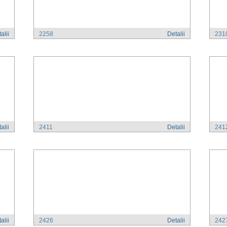
alii
2258
Detalii
231
alii
2411
Detalii
241
alii
2426
Detalii
242