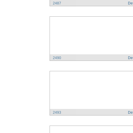
2487
Det
2490
Det
2493
Det