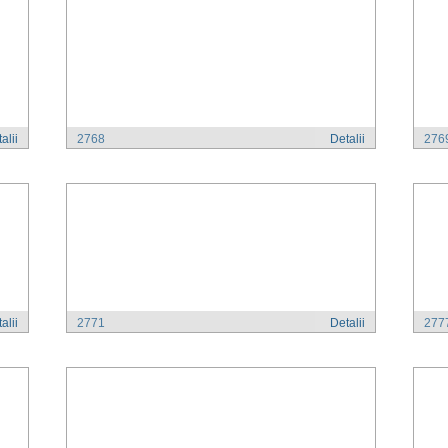
alii
2768
Detalii
276
alii
2771
Detalii
277