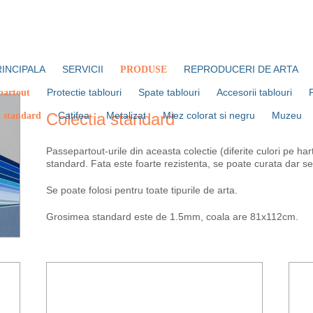
RINCIPALA
SERVICII
REPRODUCERI DE ARTA
PRODUSE
Protectie tablouri
Spate tablouri
Accesorii tablouri
partout
Colectia standard
Catifea
Metalizat
Miez colorat si negru
Muzeu
a standard
Passepartout-urile din aceasta colectie (diferite culori pe ha
standard. Fata este foarte rezistenta, se poate curata dar s
Se poate folosi pentru toate tipurile de arta.
Grosimea standard este de 1.5mm, coala are 81x112cm.