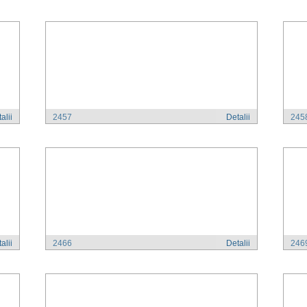
alii
2457
Detalii
245
alii
2466
Detalii
246