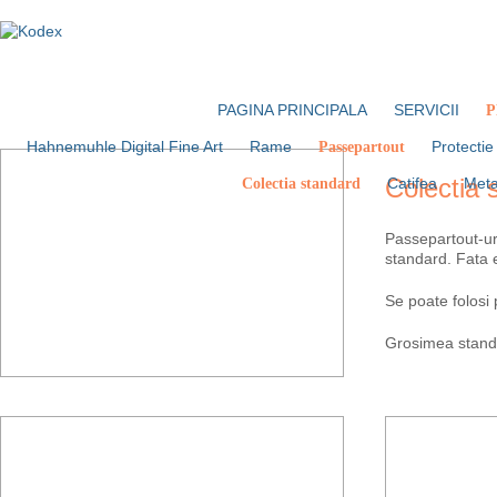
PAGINA PRINCIPALA
SERVICII
P
Hahnemuhle Digital Fine Art
Rame
Protectie 
Passepartout
Colectia 
Catifea
Meta
Colectia standard
Passepartout-uri
standard. Fata e
Se poate folosi 
Grosimea stand