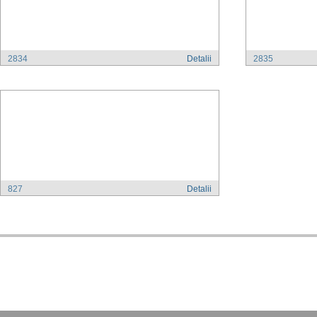
2834
Detalii
2835
827
Detalii
Adresa:
Kodex
, Str.
Tel:
+40 (0)21 210 73 73
Fax:
+40 (0)21 2