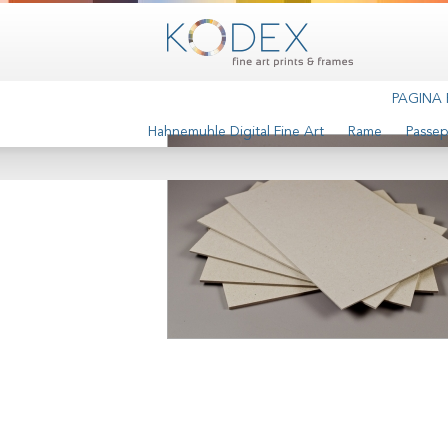
PAGINA 
Hahnemuhle Digital Fine Art
Rame
Passep