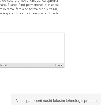
 de caserare (lipire) umeda, cu ajutorul
are, fixarea fiind permanenta si in acest
 in rama, fara a se forma cute si valuri,
are – spate din carton care poate duce la
board
Detalii
Noi si partenerii nostri folosim tehnologii, precum