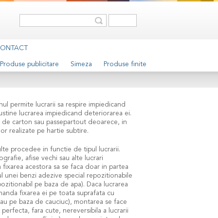
ONTACT
Produse publicitare
Simeza
Produse finite
nul permite lucrarii sa respire impiedicand
ustine lucrarea impiedicand deteriorarea ei.
a de carton sau passepartout deoarece, in
lor realizate pe hartie subtire.
te procedee in functie de tipul lucrarii.
grafie, afise vechi sau alte lucrari
 fixarea acestora sa se faca doar in partea
ul unei benzi adezive special repozitionabile
pozitionabil pe baza de apa). Daca lucrarea
omanda fixarea ei pe toata suprafata cu
c sau pe baza de cauciuc), montarea se face
 perfecta, fara cute, nereversibila a lucrarii