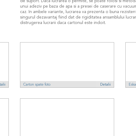
de suport. Daca lucrarea o permite, se poate folosi si metoda
unui adeziv pe baza de apa si a presei de caserare cu vacuum
caz. In ambele variante, lucrarea va prezenta o buna rezistenta
singurul dezavantaj fiind dat de rigiditatea ansamblului lucr
distrugerea lucrarii daca cartonul este indoit.
alii
Carton spate foto
Detalii
Eska