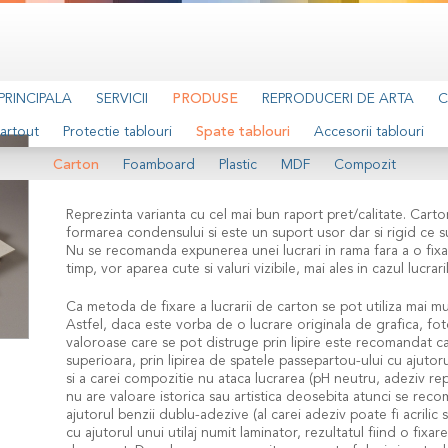
PRINCIPALA
SERVICII
PRODUSE
REPRODUCERI DE ARTA
C
artout
Protectie tablouri
Spate tablouri
Accesorii tablouri
Carton
Carton
Foamboard
Plastic
MDF
Compozit
Reprezinta varianta cu cel mai bun raport pret/calitate. Carto
formarea condensului si este un suport usor dar si rigid ce s
Nu se recomanda expunerea unei lucrari in rama fara a o fix
timp, vor aparea cute si valuri vizibile, mai ales in cazul lucrari
Ca metoda de fixare a lucrarii de carton se pot utiliza mai mul
Astfel, daca este vorba de o lucrare originala de grafica, foto
valoroase care se pot distruge prin lipire este recomandat ca
superioara, prin lipirea de spatele passepartou-ului cu ajutor
si a carei compozitie nu ataca lucrarea (pH neutru, adeziv re
nu are valoare istorica sau artistica deosebita atunci se rec
ajutorul benzii dublu-adezive (al carei adeziv poate fi acrili
cu ajutorul unui utilaj numit laminator, rezultatul fiind o fixare