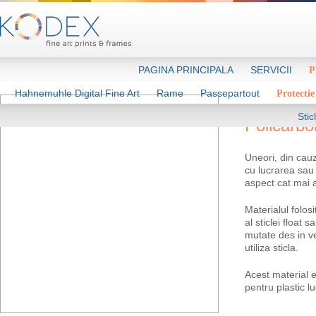
PAGINA PRINCIPALA
SERVICII
P
Hahnemuhle Digital Fine Art
Rame
Passepartout
Protectie
Stic
Policarbo
Uneori, din cauz
cu lucrarea sau 
aspect cat mai 
Materialul folos
al sticlei float 
mutate des in v
utiliza sticla.
Acest material es
pentru plastic lu